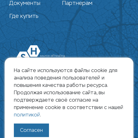
Документы
Партнерам
Где купить
На сайте используются файлы cookie для
анализа поведения пользователей и
повышения качества работы ресурса.
Продолжая использование сайта, вы
109428, г. Москва, Рязанский пр., д. 10,
подтверждаете своё согласие на
строение 18
применение cookie в соответствии с нашей
политикой
.
+7 495 178 0823 | info@shpharma.ru
Согласен
© SH Pharma 2026