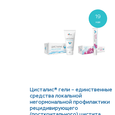
19
мая
Цисталис® гели – единственные
средства локальной
негормональной профилактики
рецидивирующего
(посткоитального) цистита