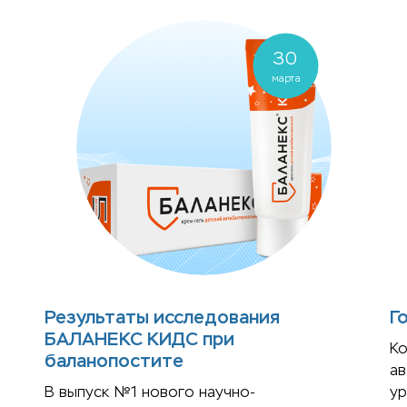
30
марта
Результаты исследования
Г
БАЛАНЕКС КИДС при
К
баланопостите
ав
В выпуск №1 нового научно-
у