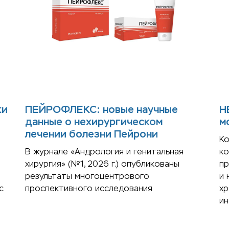
ки
ПЕЙРОФЛЕКС: новые научные
Н
данные о нехирургическом
м
лечении болезни Пейрони
К
В журнале «Андрология и генитальная
к
хирургия» (№1, 2026 г.) опубликованы
пр
результаты многоцентрового
и 
с
проспективного исследования
хр
ин