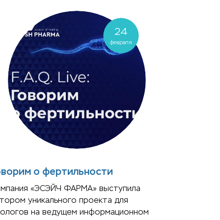
24
февраля
оворим о фертильности
омпания «ЭСЭЙЧ ФАРМА» выступила
тором уникального проекта для
рологов на ведущем информационном