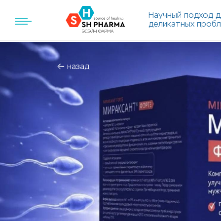
Научный подход д
деликатных проб
назад