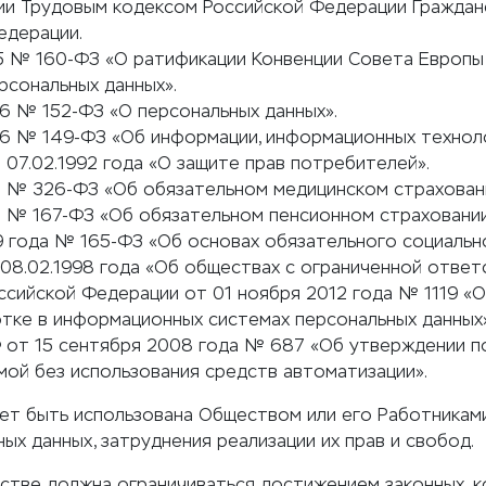
ии Трудовым кодексом Российской Федерации Граждан
едерации.
5 № 160-ФЗ «О ратификации Конвенции Совета Европы 
сональных данных».
6 № 152-ФЗ «О персональных данных».
6 № 149-ФЗ «Об информации, информационных техноло
07.02.1992 года «О защите прав потребителей».
0 № 326-ФЗ «Об обязательном медицинском страхован
1 № 167-ФЗ «Об обязательном пенсионном страховании
9 года № 165-ФЗ «Об основах обязательного социальн
8.02.1998 года «Об обществах с ограниченной ответ
сийской Федерации от 01 ноября 2012 года № 1119 «
отке в информационных системах персональных данных»
 от 15 сентября 2008 года № 687 «Об утверждении 
мой без использования средств автоматизации».
ет быть использована Обществом или его Работниками
х данных, затруднения реализации их прав и свобод.
стве должна ограничиваться достижением законных, к