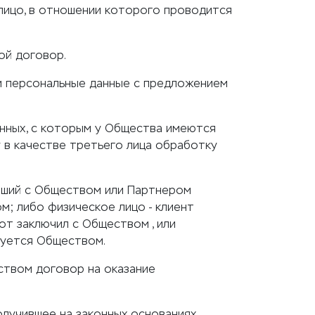
лицо, в отношении которого проводится
ой договор.
ои персональные данные с предложением
анных, с которым у Общества имеются
 в качестве третьего лица обработку
чивший с Обществом или Партнером
; либо физическое лицо - клиент
от заключил с Обществом , или
руется Обществом.
ством договор на оказание
олучившее на законных основаниях