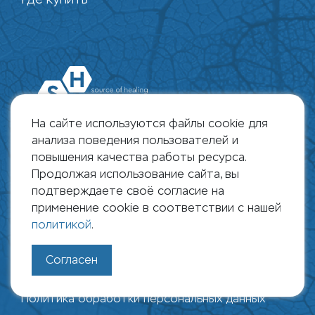
На сайте используются файлы cookie для
анализа поведения пользователей и
повышения качества работы ресурса.
Продолжая использование сайта, вы
109428, г. Москва, Рязанский пр., д. 10,
подтверждаете своё согласие на
строение 18
применение cookie в соответствии с нашей
политикой
.
+7 495 178 0823 | info@shpharma.ru
Согласен
© SH Pharma 2026
Политика обработки персональных данных